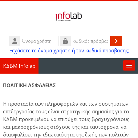
Μετάβαση στο κεντρικό περιεχόμενο
Όνομα
χρήστη
Σύνδεσ
Κωδικός
Ξεχάσατε το όνομα χρήστη ή τον κωδικό πρόσβασης;
πρόσβασης
ΚΔΒΜ Infolab
Επικοινωνία
ΠΟΛΙΤΙΚΗ ΑΣΦΑΛΕΙΑΣ
GDPR και Όροι Χρήσης
Η προστασία των πληροφοριών και των συστημάτων
επεξεργασίας τους είναι στρατηγικής σημασίας για το
Συχνές Ερωτήσεις
ΚΔΒΜ προκειμένου να επιτύχει τους βραχυχρόνιους
και μακροχρόνιους στόχους της και ταυτόχρονα, να
ISO
διασφαλίσει την ιδιωτικότητα της ζωής των πολιτών