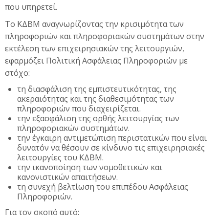
που υπηρετεί.
Ελληνικά ‎(el)‎
Το ΚΔΒΜ αναγνωρίζοντας την κρισιμότητα των
Αναζήτηση
πληροφοριών και πληροφοριακών συστημάτων στην
μαθημάτων
Υπ
εκτέλεση των επιχειρησιακών της λειτουργιών,
εφαρμόζει Πολιτική Ασφάλειας Πληροφοριών με
στόχο:
τη διασφάλιση της εμπιστευτικότητας, της
ακεραιότητας και της διαθεσιμότητας των
πληροφοριών που διαχειρίζεται.
την εξασφάλιση της ορθής λειτουργίας των
πληροφοριακών συστημάτων.
την έγκαιρη αντιμετώπιση περιστατικών που είναι
δυνατόν να θέσουν σε κίνδυνο τις επιχειρησιακές
λειτουργίες του ΚΔΒΜ.
την ικανοποίηση των νομοθετικών και
κανονιστικών απαιτήσεων.
τη συνεχή βελτίωση του επιπέδου Ασφάλειας
Πληροφοριών.
Για τον σκοπό αυτό: