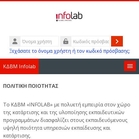
Μετάβαση στο κεντρικό περιεχόμενο
Όνομα
χρήστη
Σύνδεσ
Κωδικός
Ξεχάσατε το όνομα χρήστη ή τον κωδικό πρόσβασης;
πρόσβασης
ΚΔΒΜ Infolab
Επικοινωνία
ΠΟΛΙΤΙΚΗ ΠΟΙΟΤΗΤΑΣ
GDPR και Όροι Χρήσης
Το ΚΔΒΜ «INFOLAB» με πολυετή εμπειρία στον χώρο
της κατάρτισης και της υλοποίησης εκπαιδευτικών
Συχνές Ερωτήσεις
προγραμμάτων διασφαλίζει στους εκπαιδευόμενους
υψηλή ποιότητα υπηρεσιών εκπαίδευσης και
ISO
κατάρτισης.